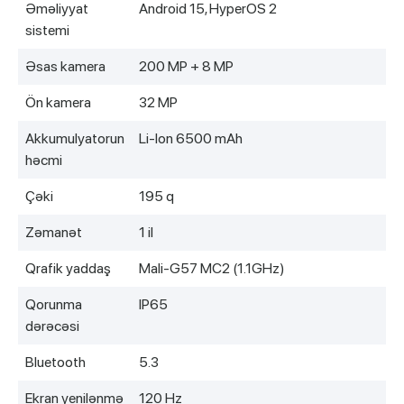
Əməliyyat
Android 15, HyperOS 2
sistemi
Əsas kamera
200 MP + 8 MP
Ön kamera
32 MP
Akkumulyatorun
Li-Ion 6500 mAh
həcmi
Çəki
195 q
Zәmanәt
1 il
Qrafik yaddaş
Mali-G57 MC2 (1.1GHz)
Qorunma
IP65
dərəcəsi
Bluetooth
5.3
Ekran yenilənmə
120 Hz