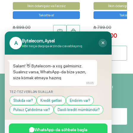
İlkin ödənişsiz və Faizsiz
İlkin ödənişsiz v
Taksitlə al
Taksitlə 
₼ 899.00
₼ 799.00
₼ 809.00
₼ 599.00
Bytelecom, Aysel
A
✕
Bir neçə dəqiqə ərzində cavablayırıq
Bütün məhsullar
Salam! 👋 Bytelecom-a xoş gəlmisiniz.
Sualınız varsa, WhatsApp-da bizə yazın,
sizə kömək etməyə hazırıq.
05:05
Yeniliklərimizdən ilk siz xəbərdar olun!
TEZ-TEZ VERILƏN SUALLAR:
Stokda var?
Kredit şərtləri
Endirim var?
Pulsuz Çatdırılma var?
Daxili kredit mümkündür?
WhatsApp-da söhbətə başla