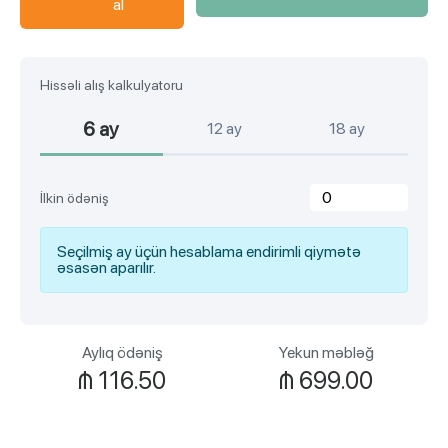
al
Hissəli alış kalkulyatoru
6 ay
12 ay
18 ay
İlkin ödəniş
Seçilmiş ay üçün hesablama endirimli qiymətə
əsasən aparılır.
Aylıq ödəniş
Yekun məbləğ
₼
116.50
₼
699.00