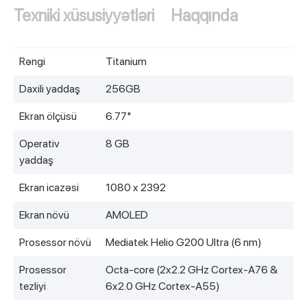
Texniki xüsusiyyətləri
Haqqında
Rəngi
Titanium
Daxili yaddaş
256GB
Ekran ölçüsü
6.77"
Operativ
8 GB
yaddaş
Ekran icazəsi
1080 x 2392
Ekran növü
AMOLED
Prosessor növü
Mediatek Helio G200 Ultra (6 nm)
Prosessor
Octa-core (2x2.2 GHz Cortex-A76 &
tezliyi
6x2.0 GHz Cortex-A55)