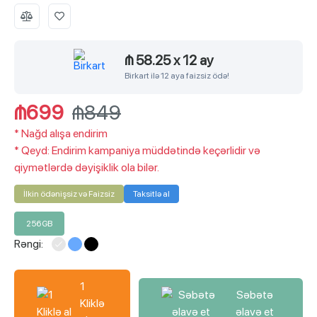
₼ 58.25
x
12 ay
Birkart ilə 12 aya faizsiz ödə!
₼699
₼849
*
Nağd alışa endirim
*
Qeyd: Endirim kampaniya müddətində keçərlidir və
qiymətlərdə dəyişiklik ola bilər.
İlkin ödənişsiz və Faizsiz
Taksitlə al
256GB
Rəngi:
1
Səbətə
Kliklə
əlavə et