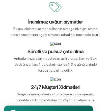
İnanılmaz uyğun qiymətlər
Bir çox elektronika məhsullarının birbaşa idxalçısı olaraq
satış qiymətlərinin aşağı olmasını rahatlıqla təmin edə bilirik.
Sürətli və pulsuz çatdırılma
Anbarlarımıza olan məsafədən asılı olaraq, Bakı və Bakı
ətrafı ünvanlara 1, bölgələrimizə isə 1-3 iş günü ərzində
pulsuz çatdırılma edirik.
24/7 Müştəri Xidmətləri
Sorğu və müraciətləriniz 15 dəqiqə ərzində operativ
cavablandırılır. Operatorlarımız 24/7 xidmətinizdədir.