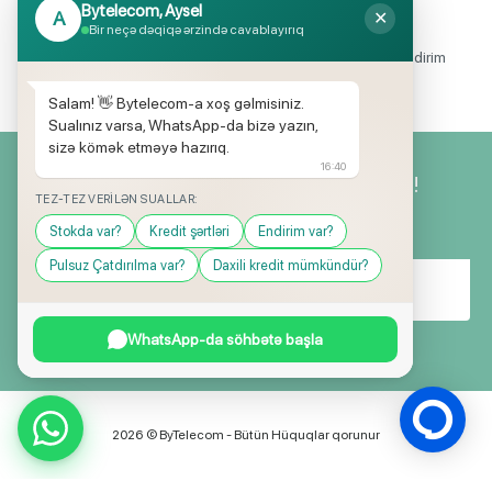
Bytelecom, Aysel
A
✕
Endirimli məhsul seçimi
Bir neçə dəqiqə ərzində cavablayırıq
Mağazalarımızda mütəmadi olaraq, yüksək məbləğli endirim
və hədiyyə kampaniyaları keçirilir.
Salam! 👋 Bytelecom-a xoş gəlmisiniz.
Sualınız varsa, WhatsApp-da bizə yazın,
sizə kömək etməyə hazırıq.
16:40
Yeniliklərimizdən ilk siz xəbərdar olun!
TEZ-TEZ VERILƏN SUALLAR:
Stokda var?
Kredit şərtləri
Endirim var?
Pulsuz Çatdırılma var?
Daxili kredit mümkündür?
WhatsApp-da söhbətə başla
2026 © ByTelecom - Bütün Hüquqlar qorunur