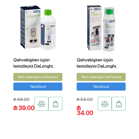
Qəhvəbişirən üçün
Qəhvəbişirən üçün
təmizləyici DeLonghi
təmizləyici DeLonghi
DLSC500
DLSC550
İlkin ödənişsiz və Faizsiz
İlkin ödənişsiz və Faizsiz
Taksitlə al
Taksitlə al
₼ 49.00
₼ 54.00
₼ 39.00
₼
34.00