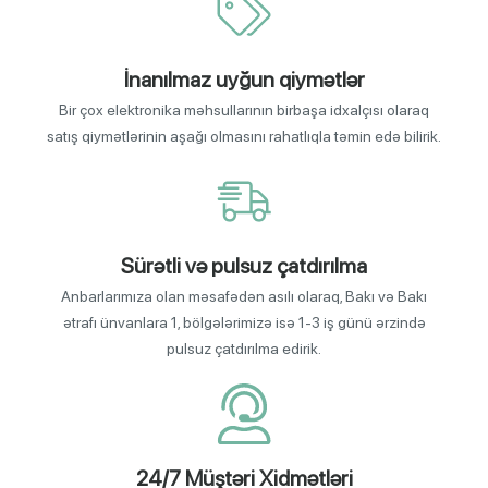
İnanılmaz uyğun qiymətlər
Bir çox elektronika məhsullarının birbaşa idxalçısı olaraq
satış qiymətlərinin aşağı olmasını rahatlıqla təmin edə bilirik.
Sürətli və pulsuz çatdırılma
Anbarlarımıza olan məsafədən asılı olaraq, Bakı və Bakı
ətrafı ünvanlara 1, bölgələrimizə isə 1-3 iş günü ərzində
pulsuz çatdırılma edirik.
24/7 Müştəri Xidmətləri