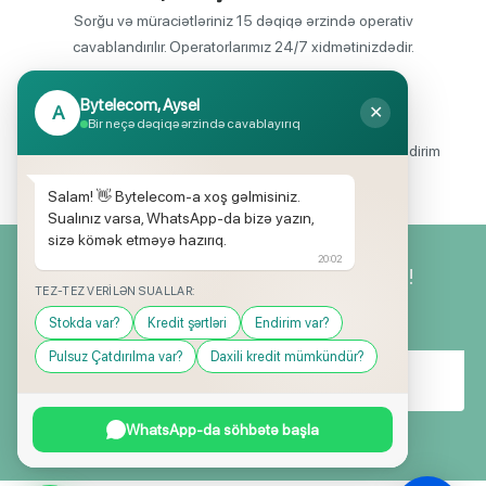
Sorğu və müraciətləriniz 15 dəqiqə ərzində operativ
cavablandırılır. Operatorlarımız 24/7 xidmətinizdədir.
Bytelecom, Aysel
A
✕
Endirimli məhsul seçimi
Bir neçə dəqiqə ərzində cavablayırıq
Mağazalarımızda mütəmadi olaraq, yüksək məbləğli endirim
və hədiyyə kampaniyaları keçirilir.
Salam! 👋 Bytelecom-a xoş gəlmisiniz.
Sualınız varsa, WhatsApp-da bizə yazın,
sizə kömək etməyə hazırıq.
20:02
Yeniliklərimizdən ilk siz xəbərdar olun!
TEZ-TEZ VERILƏN SUALLAR:
Stokda var?
Kredit şərtləri
Endirim var?
Pulsuz Çatdırılma var?
Daxili kredit mümkündür?
WhatsApp-da söhbətə başla