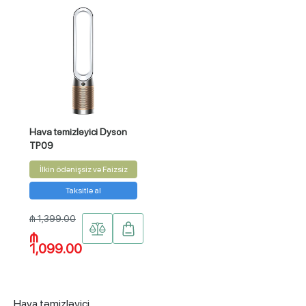
Hava təmizləyici Dyson
TP09
İlkin ödənişsiz və Faizsiz
Taksitlə al
₼ 1,399.00
₼
1,099.00
Hava təmizləyici