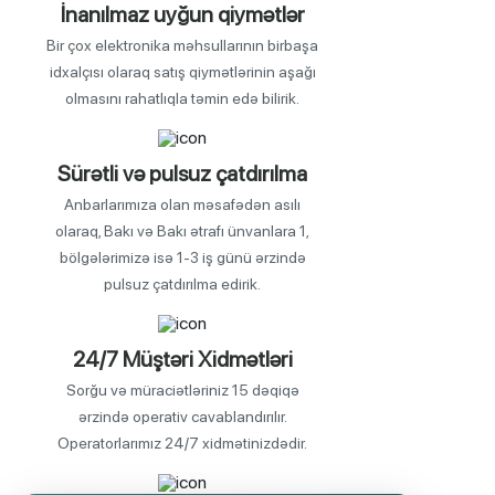
İnanılmaz uyğun qiymətlər
Bir çox elektronika məhsullarının birbaşa
idxalçısı olaraq satış qiymətlərinin aşağı
olmasını rahatlıqla təmin edə bilirik.
Sürətli və pulsuz çatdırılma
Anbarlarımıza olan məsafədən asılı
olaraq, Bakı və Bakı ətrafı ünvanlara 1,
bölgələrimizə isə 1-3 iş günü ərzində
pulsuz çatdırılma edirik.
24/7 Müştəri Xidmətləri
Sorğu və müraciətləriniz 15 dəqiqə
ərzində operativ cavablandırılır.
Operatorlarımız 24/7 xidmətinizdədir.