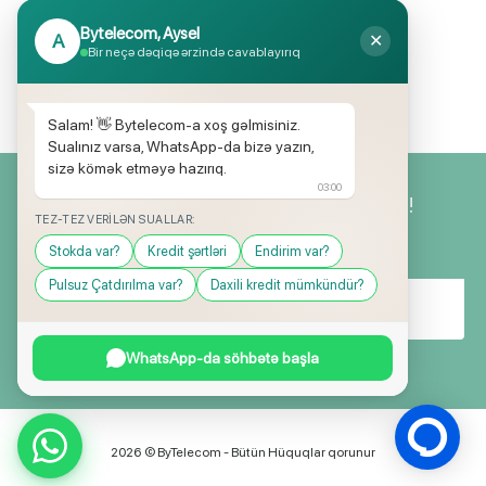
Endirimli məhsul seçimi
Bytelecom, Aysel
A
✕
Mağazalarımızda mütəmadi olaraq,
Bir neçə dəqiqə ərzində cavablayırıq
yüksək məbləğli endirim və hədiyyə
kampaniyaları keçirilir.
Salam! 👋 Bytelecom-a xoş gəlmisiniz.
Sualınız varsa, WhatsApp-da bizə yazın,
sizə kömək etməyə hazırıq.
03:00
Yeniliklərimizdən ilk siz xəbərdar olun!
TEZ-TEZ VERILƏN SUALLAR:
Stokda var?
Kredit şərtləri
Endirim var?
Pulsuz Çatdırılma var?
Daxili kredit mümkündür?
WhatsApp-da söhbətə başla
2026 © ByTelecom - Bütün Hüquqlar qorunur