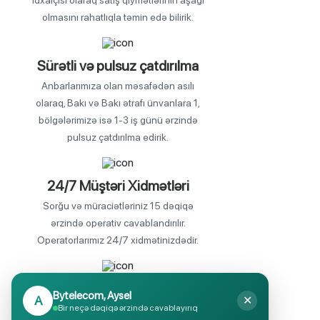
idxalçısı olaraq satış qiymətlərinin aşağı
olmasını rahatlıqla təmin edə bilirik.
operativ olması çətin olardı.Ofis 
avadanlıqlarına əsasən printerlər və 
Sürətli və pulsuz çatdırılma
skanerlər aiddir.
Anbarlarımıza olan məsafədən asılı
olaraq, Bakı və Bakı ətrafı ünvanlara 1,
Digər kompüter avadanlığı isə həm iş həm 
bölgələrimizə isə 1-3 iş günü ərzində
pulsuz çatdırılma edirik.
hobbiniz üçün lazım olan əsasəndə film 
həvəskarlarının sevimlisi proyektordur.
24/7 Müştəri Xidmətləri
Sorğu və müraciətləriniz 15 dəqiqə
Yığcam amma böyük və keyfiyyətli 
ərzində operativ cavablandırılır.
ekranı,güclü səs sistemi,qarışıq 
Operatorlarımız 24/7 xidmətinizdədir.
kabellərinin olmaması ilə fərqlənən 
Endirimli məhsul seçimi
Monobloklar əsasən oyun həvəskarlarının 
Bytelecom, Aysel
A
✕
Mağazalarımızda mütəmadi olaraq,
Bir neçə dəqiqə ərzində cavablayırıq