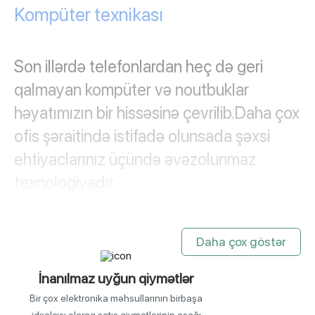
Kompüter texnikası
Son illərdə telefonlardan heç də geri 
qalmayan kompüter və noutbuklar 
həyatımızın bir hissəsinə çevrilib.Daha çox 
ofis şəraitində istifadə olunsada şəxsi 
ehtiyaclarınız üçündə əvəzolunmaz 
texnologiyadır.
Bir çox sektorlar artıq işlərinin daha 
Daha çox göstər
peşəkar həm də operativ,dəqiq olması 
üçün noutbuklardan istifadə edirlər.
İnanılmaz uyğun qiymətlər
Bir çox elektronika məhsullarının birbaşa
Kompüter avadanlıqları olmadan işlərin 