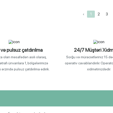
‹
1
2
3
 və pulsuz çatdırılma
24/7 Müştəri Xidm
za olan məsafədən asılı olaraq,
Sorğu və müraciətləriniz 15 də
ətrafı ünvanlara 1, bölgələrimizə
operativ cavablandırılır. Operat
ü ərzində pulsuz çatdırılma edirik.
xidmətinizdədir.