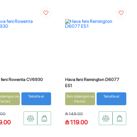
 feni Rowenta CV6930
Hava feni Remington D6077
E51
 ödənişsiz və
Taksitlə al
İlkin ödənişsiz və
Taksitlə al
Faizsiz
Faizsiz
.00
₼ 149.00
9.00
₼ 119.00