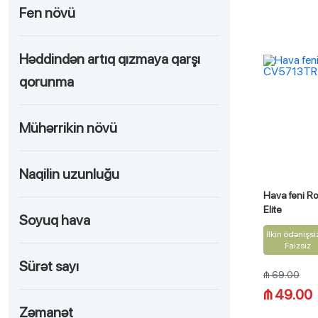
Fen növü
Həddindən artıq qızmaya qarşı
qorunma
Mühərrikin növü
Naqilin uzunluğu
Hava feni 
Elite
Soyuq hava
İlkin ödənişsi
Faizsiz
Sürət sayı
₼ 69.00
₼ 49.00
Zəmanət