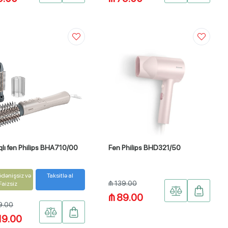
lı fen Philips BHA710/00
Fen Philips BHD321/50
 ödənişsiz və
Taksitlə al
₼ 139.00
Faizsiz
₼ 89.00
9.00
19.00