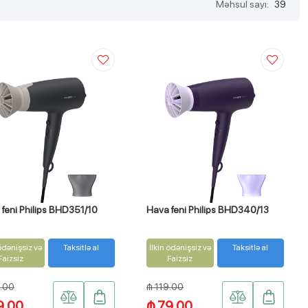
Məhsul sayı:
39
feni Philips BHD351/10
Hava feni Philips BHD340/13
 ödənişsiz və
Taksitlə al
İlkin ödənişsiz və
Taksitlə al
Faizsiz
Faizsiz
9.00
₼ 119.00
9.00
₼ 79.00