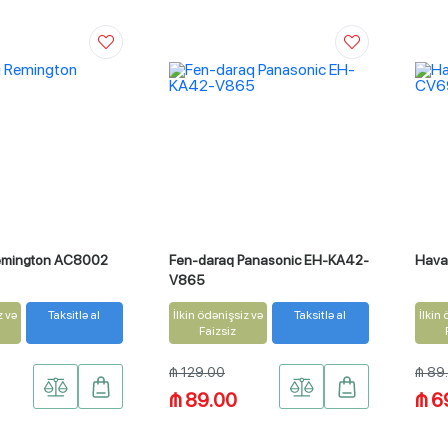
Remington AC8002
Fen-daraq Panasonic EH-KA42-
Hava
V865
z və
Taksitlə al
İlkin ödənişsiz və
Taksitlə al
İlkin
Faizsiz
₼ 129.00
₼ 89
₼ 89.00
₼ 6