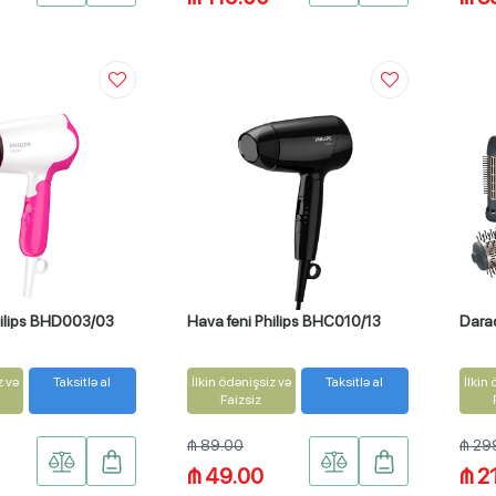
hilips BHD003/03
Hava feni Philips BHC010/13
Daraq
z və
Taksitlə al
İlkin ödənişsiz və
Taksitlə al
İlkin
Faizsiz
₼ 89.00
₼ 29
₼ 49.00
₼ 2