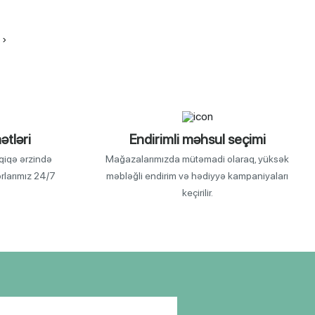
›
ətləri
Endirimli məhsul seçimi
qiqə ərzində
Mağazalarımızda mütəmadi olaraq, yüksək
orlarımız 24/7
məbləğli endirim və hədiyyə kampaniyaları
keçirilir.