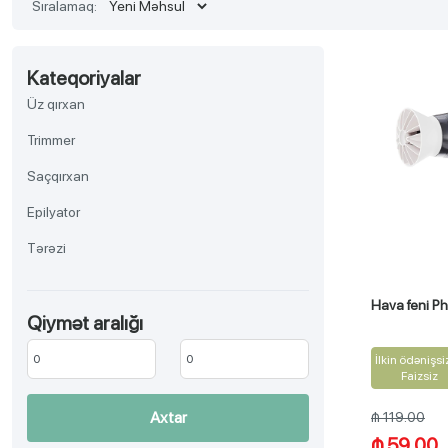
Sıralamaq:
Kateqoriyalar
Üz qırxan
Trimmer
Saçqırxan
Epilyator
Tərəzi
Hava feni
Hava feni P
Qiymət aralığı
Saç düzləşdirici
İrriqator
İlkin ödənişsi
Faizsiz
Daraq
Axtar
₼ 119.00
₼ 59.00