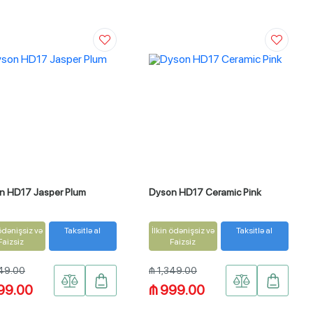
n HD17 Jasper Plum
Dyson HD17 Ceramic Pink
 ödənişsiz və
Taksitlə al
İlkin ödənişsiz və
Taksitlə al
Faizsiz
Faizsiz
349.00
₼ 1,349.00
99.00
₼ 999.00