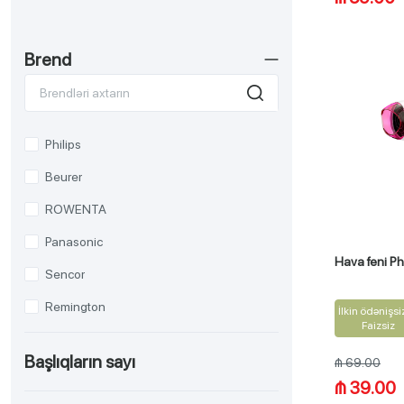
Brend
Philips
Beurer
ROWENTA
Panasonic
Hava feni P
Sencor
Remington
İlkin ödənişsi
Faizsiz
Dyson
Başlıqların sayı
₼ 69.00
Babyliss
₼ 39.00
EUROLUX