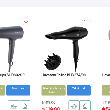
hilips BHD302/10
Hava feni Philips BHD274/03
Hava 
z və
Taksitlə al
İlkin ödənişsiz və
Taksitlə al
İlkin
Faizsiz
₼ 199.00
₼ 11
₼ 119.00
₼ 5