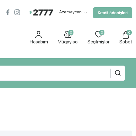
Azərbaycan
Kredit ödənişləri
0
0
0
Hesabım
Müqayisə
Seçilmişlər
Səbət