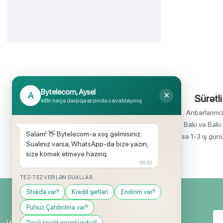
Bytelecom, Aysel
A
✕
İnanılmaz uyğun qiymətlər
Sürətli
Bir neçə dəqiqə ərzində cavablayırıq
Bir çox elektronika məhsullarının birbaşa
Anbarlarımı
idxalçısı olaraq satış qiymətlərinin aşağı
Bakı və Bakı 
Salam! 👋 Bytelecom-a xoş gəlmisiniz.
olmasını rahatlıqla təmin edə bilirik.
isə 1-3 iş gün
Sualınız varsa, WhatsApp-da bizə yazın,
sizə kömək etməyə hazırıq.
05:52
TEZ-TEZ VERILƏN SUALLAR:
Stokda var?
Kredit şərtləri
Endirim var?
Pulsuz Çatdırılma var?
Daxili kredit mümkündür?