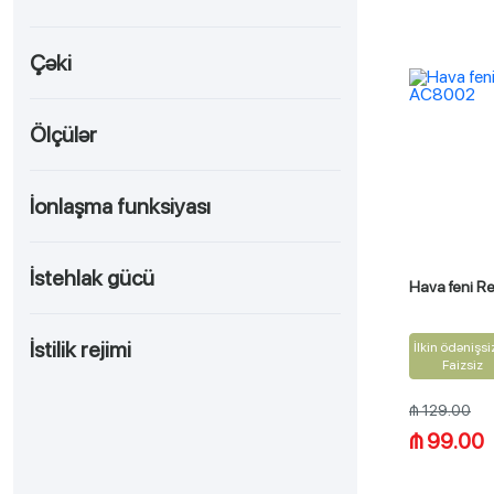
Çəki
Ölçülər
İonlaşma funksiyası
İstehlak gücü
Hava feni 
İstilik rejimi
İlkin ödənişsi
Faizsiz
₼ 129.00
₼ 99.00