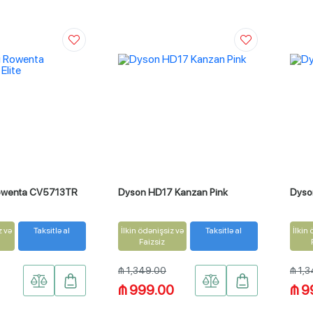
Rowenta CV5713TR
Dyson HD17 Kanzan Pink
Dyso
z və
Taksitlə al
İlkin ödənişsiz və
Taksitlə al
İlkin
Faizsiz
₼ 1,349.00
₼ 1,
₼ 999.00
₼ 9