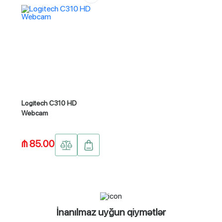
Logitech C310 HD
Webcam
₼ 85.00
İnanılmaz uyğun qiymətlər