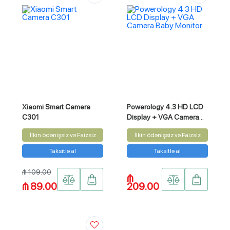
Xiaomi Smart Camera
Powerology 4.3 HD LCD
C301
Display + VGA Camera
Baby Monitor
İlkin ödənişsiz və Faizsiz
İlkin ödənişsiz və Faizsiz
Taksitlə al
Taksitlə al
₼ 109.00
₼
₼ 89.00
209.00