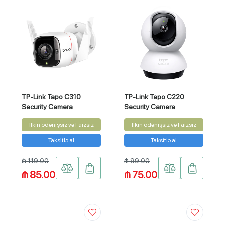
TP-Link Tapo C310
TP-Link Tapo C220
Security Camera
Security Camera
İlkin ödənişsiz və Faizsiz
İlkin ödənişsiz və Faizsiz
Taksitlə al
Taksitlə al
₼ 119.00
₼ 99.00
₼ 85.00
₼ 75.00