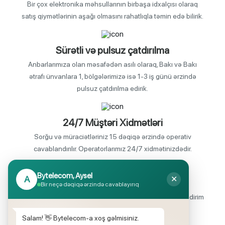
Bir çox elektronika məhsullarının birbaşa idxalçısı olaraq
satış qiymətlərinin aşağı olmasını rahatlıqla təmin edə bilirik.
Sürətli və pulsuz çatdırılma
Anbarlarımıza olan məsafədən asılı olaraq, Bakı və Bakı
ətrafı ünvanlara 1, bölgələrimizə isə 1-3 iş günü ərzində
pulsuz çatdırılma edirik.
24/7 Müştəri Xidmətləri
Sorğu və müraciətləriniz 15 dəqiqə ərzində operativ
cavablandırılır. Operatorlarımız 24/7 xidmətinizdədir.
Bytelecom, Aysel
A
✕
Endirimli məhsul seçimi
Bir neçə dəqiqə ərzində cavablayırıq
Mağazalarımızda mütəmadi olaraq, yüksək məbləğli endirim
və hədiyyə kampaniyaları keçirilir.
Salam! 👋 Bytelecom-a xoş gəlmisiniz.