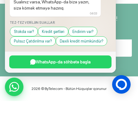
Sualınız varsa, WhatsApp-da bizə yazın,
sizə kömək etməyə hazırıq.
04:03
Yeniliklərimizdən ilk siz xəbərdar olun!
TEZ-TEZ VERILƏN SUALLAR:
Stokda var?
Kredit şərtləri
Endirim var?
Pulsuz Çatdırılma var?
Daxili kredit mümkündür?
WhatsApp-da söhbətə başla
2026 © ByTelecom - Bütün Hüquqlar qorunur