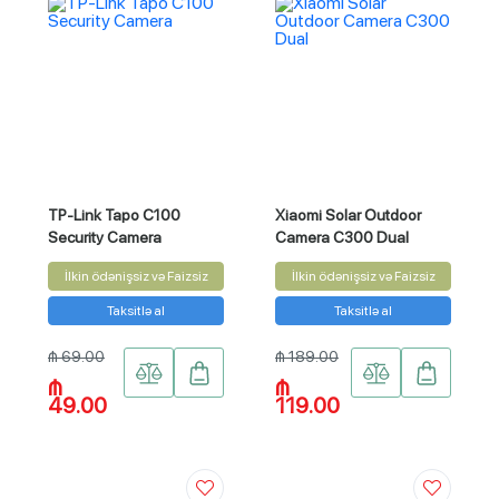
TP-Link Tapo C100
Xiaomi Solar Outdoor
Security Camera
Camera C300 Dual
İlkin ödənişsiz və Faizsiz
İlkin ödənişsiz və Faizsiz
Taksitlə al
Taksitlə al
₼ 69.00
₼ 189.00
₼
₼
49.00
119.00