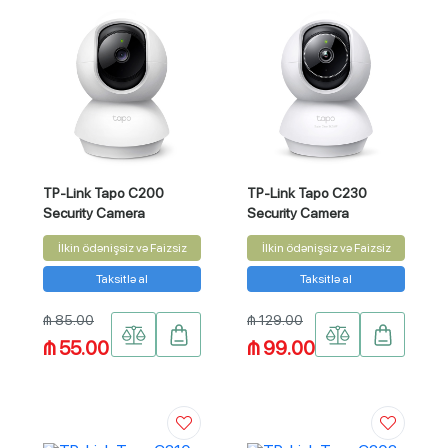
TP-Link Tapo C200
TP-Link Tapo C230
Security Camera
Security Camera
İlkin ödənişsiz və Faizsiz
İlkin ödənişsiz və Faizsiz
Taksitlə al
Taksitlə al
₼ 85.00
₼ 129.00
₼ 55.00
₼ 99.00