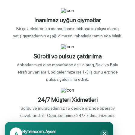
İnanılmaz uyğun qiymətlər
Bir çox elektronika məhsullarının birbaşa idxalçısı olaraq
satış qiymətlərinin aşağı olmasını rahatlıqla təmin edə bilirik.
Sürətli və pulsuz çatdırılma
Anbarlarımıza olan məsafədən asılı olaraq, Bakı və Bakı
ətrafı ünvanlara 1, bölgələrimizə isə 1-3 iş günü ərzində
pulsuz çatdırılma edirik.
24/7 Müştəri Xidmətləri
Sorğu və müraciətləriniz 15 dəqiqə ərzində operativ
cavablandırılır. Operatorlarımız 24/7 xidmətinizdədir.
Bytelecom, Aysel
A
✕