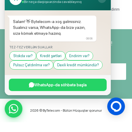
Endirimli məhsul seçimi
Bir neçə dəqiqə ərzində cavablayırıq
Mağazalarımızda mütəmadi olaraq, yüksək məbləğli endirim
və hədiyyə kampaniyaları keçirilir.
Salam! 👋 Bytelecom-a xoş gəlmisiniz.
Sualınız varsa, WhatsApp-da bizə yazın,
sizə kömək etməyə hazırıq.
08:06
Yeniliklərimizdən ilk siz xəbərdar olun!
TEZ-TEZ VERILƏN SUALLAR:
Stokda var?
Kredit şərtləri
Endirim var?
Pulsuz Çatdırılma var?
Daxili kredit mümkündür?
WhatsApp-da söhbətə başla
2026 © ByTelecom - Bütün Hüquqlar qorunur