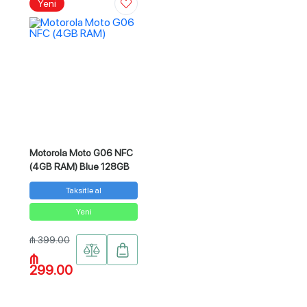
Yeni
Motorola Moto G06 NFC
(4GB RAM) Blue 128GB
Taksitlə al
Yeni
₼ 399.00
₼
299.00