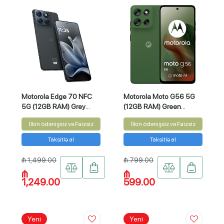
Motorola Edge 70 NFC
Motorola Moto G56 5G
5G (12GB RAM) Grey
(12GB RAM) Green
512GB
256GB
İlkin ödənişsiz və Faizsiz
İlkin ödənişsiz və Faizsiz
Taksitlə al
Taksitlə al
₼ 1,499.00
₼ 799.00
₼
₼
1,249.00
599.00
Yeni
Yeni