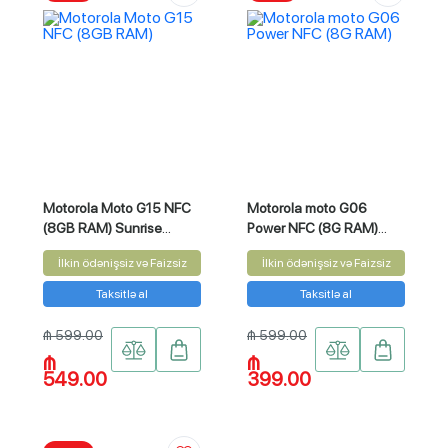
Motorola Moto G15 NFC
Motorola moto G06
(8GB RAM) Sunrise
Power NFC (8G RAM)
Orange 256GB
Blue 256GB
İlkin ödənişsiz və Faizsiz
İlkin ödənişsiz və Faizsiz
Taksitlə al
Taksitlə al
₼ 599.00
₼ 599.00
₼
₼
549.00
399.00