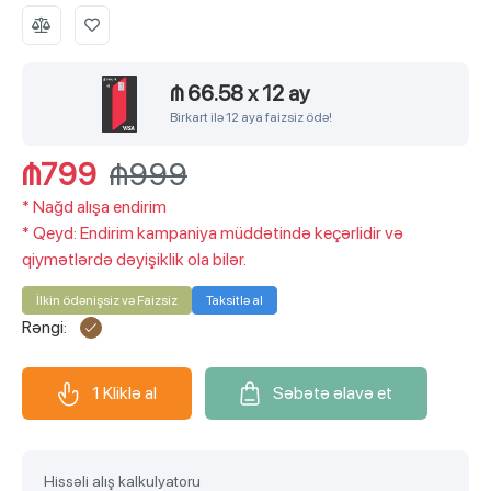
₼ 66.58
x
12 ay
Birkart ilə 12 aya faizsiz ödə!
₼799
₼999
*
Nağd alışa endirim
*
Qeyd: Endirim kampaniya müddətində keçərlidir və
qiymətlərdə dəyişiklik ola bilər.
İlkin ödənişsiz və Faizsiz
Taksitlə al
Rəngi:
1 Kliklə al
Səbətə əlavə et
Hissəli alış kalkulyatoru