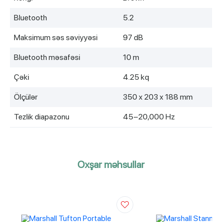
Bluetooth
5.2
Maksimum səs səviyyəsi
97 dB
Bluetooth məsafəsi
10 m
Çəki
4.25 kq
Ölçülər
350 x 203 x 188 mm
Tezlik diapazonu
45–20,000 Hz
Oxşar məhsullar