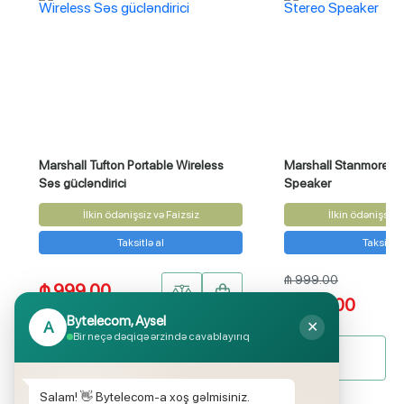
Marshall Tufton Portable Wireless
Marshall Stanmore II 
Səs gücləndirici
Speaker
İlkin ödənişsiz və Faizsiz
İlkin ödənişsiz v
Taksitlə al
Taksitlə 
₼ 999.00
₼ 999.00
₼ 799.00
Bytelecom, Aysel
A
✕
Bir neçə dəqiqə ərzində cavablayırıq
Bütün məhsullar
Salam! 👋 Bytelecom-a xoş gəlmisiniz.