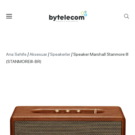
/
/
/
Ana Səhifə
Aksesuar
Speakerlər
Speaker Marshall Stanmore III
(STANMOREIII-BR)