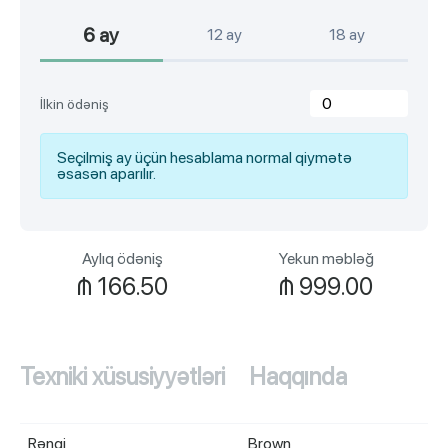
6 ay
12 ay
18 ay
İlkin ödəniş
Seçilmiş ay üçün hesablama normal qiymətə
əsasən aparılır.
Aylıq ödəniş
Yekun məbləğ
₼
166.50
₼
999.00
Texniki xüsusiyyətləri
Haqqında
Rəngi
Brown