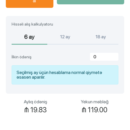
al
Hissəli alış kalkulyatoru
6 ay
12 ay
18 ay
İlkin ödəniş
Seçilmiş ay üçün hesablama normal qiymətə
əsasən aparılır.
Aylıq ödəniş
Yekun məbləğ
₼
19.83
₼
119.00