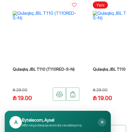
Yeni
Qulaqlıq JBL T110 (T110RED-S-N)
Qulaqlıq JBL T110 (
₼ 29.00
₼ 29.00
₼ 19.00
₼ 19.00
Bytelecom, Aysel
A
✕
Bir neçə dəqiqə ərzində cavablayırıq