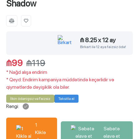
Shadow
₼ 8.25
x
12 ay
Birkart ilə 12 aya faizsiz ödə!
₼99
₼119
*
Nağd alışa endirim
*
Qeyd: Endirim kampaniya müddətində keçərlidir və
qiymətlərdə dəyişiklik ola bilər.
İlkin ödənişsiz və Faizsiz
Taksitlə al
Rəngi:
1
Səbətə
Kliklə
əlavə et