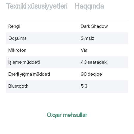
Texniki xüsusiyyətləri
Haqqında
Rəngi
Dark Shadow
Qoşulma
Simsiz
Mikrofon
Var
İşləmə müddəti
43 saatadək
Enerji yığma müddəti
90 dəqiqə
Bluetooth
5.3
Oxşar məhsullar