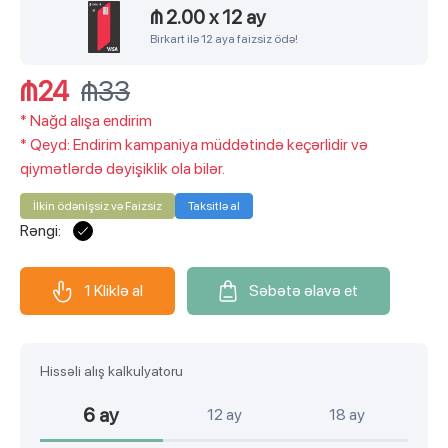
₼ 2.00
x
12 ay
Birkart ilə 12 aya faizsiz ödə!
₼24
₼33
*
Nağd alışa endirim
*
Qeyd: Endirim kampaniya müddətində keçərlidir və
qiymətlərdə dəyişiklik ola bilər.
İlkin ödənişsiz və Faizsiz
Taksitlə al
Rəngi:
1 Kliklə al
Səbətə əlavə et
Hissəli alış kalkulyatoru
6 ay
12 ay
18 ay