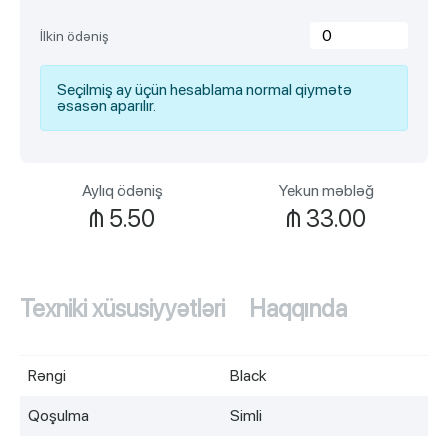
İlkin ödəniş
Seçilmiş ay üçün hesablama normal qiymətə
əsasən aparılır.
Aylıq ödəniş
Yekun məbləğ
₼
5.50
₼
33.00
Texniki xüsusiyyətləri
Haqqında
Rəngi
Black
Qoşulma
Simli