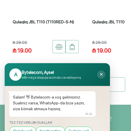
Qulaqlıq JBL T110 (T110RED-S-N)
Qulaqlıq JBL T110 (
₼ 29.00
₼ 29.00
₼ 19.00
₼ 19.00
Bytelecom, Aysel
A
✕
Bir neçə dəqiqə ərzində cavablayırıq
Bütün məhsullar
Salam! 👋 Bytelecom-a xoş gəlmisiniz.
Sualınız varsa, WhatsApp-da bizə yazın,
sizə kömək etməyə hazırıq.
16:42
Yeniliklərimizdən ilk siz xəbərdar olun!
TEZ-TEZ VERILƏN SUALLAR: