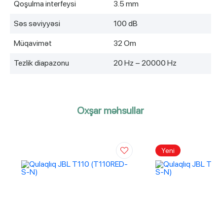
Qoşulma interfeysi
3.5 mm
Səs səviyyəsi
100 dB
Müqavimət
32 Om
Tezlik diapazonu
20 Hz – 20000 Hz
Oxşar məhsullar
Yeni