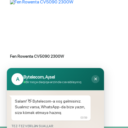
Fen Rowenta CV5090 2300W
İlkin ödənişsiz
Taksitlə al
və Faizsiz
Bytelecom, Aysel
A
✕
Bir neçə dəqiqə ərzində cavablayırıq
₼ 89.00
₼ 82.00
Salam! 👋 Bytelecom-a xoş gəlmisiniz.
Sualınız varsa, WhatsApp-da bizə yazın,
sizə kömək etməyə hazırıq.
03:59
TEZ-TEZ VERILƏN SUALLAR: