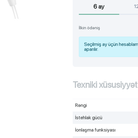
6 ay
1
İlkin ödəniş
Seçilmiş ay üçün hesablam
aparılır.
Texniki xüsusiyyət
Rəngi
İstehlak gücü
İonlaşma funksiyası