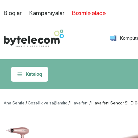
Bloqlar
Kampaniyalar
Bizimlə əlaqə
Kompüte
Kataloq
/
/
/
Ana Səhifə
Gözəllik və sağlamlıq
Hava feni
Hava feni Sencor SHD