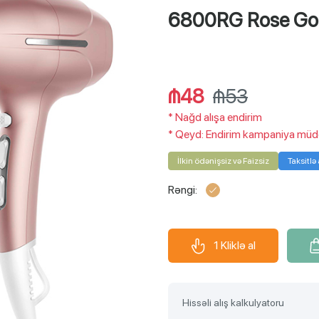
6800RG Rose Go
₼48
₼53
*
Nağd alışa endirim
*
Qeyd: Endirim kampaniya müddət
İlkin ödənişsiz və Faizsiz
Taksitlə 
Rəngi:
1 Kliklə al
Hissəli alış kalkulyatoru