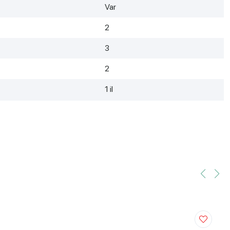
Var
2
3
2
1 il