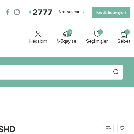
Azərbaycan
Kredit ödənişləri
0
0
0
Hesabım
Müqayisə
Seçilmişlər
Səbət
 SHD