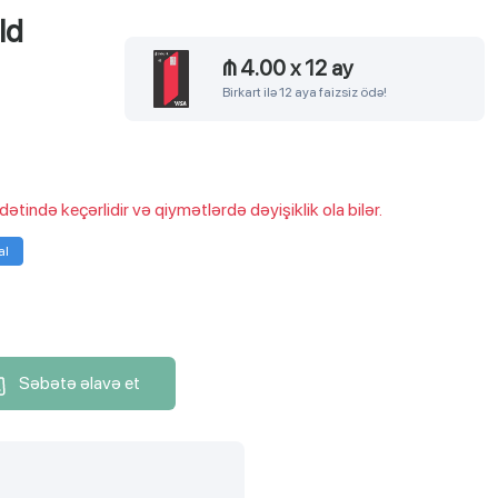
ld
₼ 4.00
x
12 ay
Birkart ilə 12 aya faizsiz ödə!
ində keçərlidir və qiymətlərdə dəyişiklik ola bilər.
al
Səbətə əlavə et