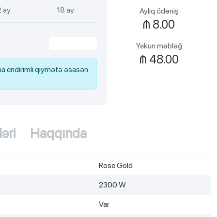
2 ay
18 ay
Aylıq ödəniş
₼
8.00
Yekun məbləğ
₼
48.00
a endirimli qiymətə əsasən
ləri
Haqqında
Rose Gold
2300 W
Var