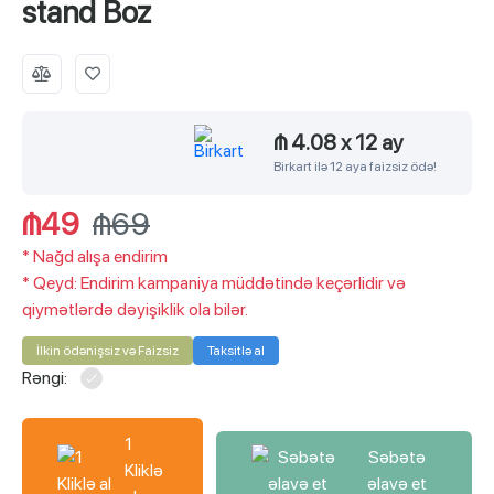
stand Boz
₼ 4.08
x
12 ay
Birkart ilə 12 aya faizsiz ödə!
₼49
₼69
*
Nağd alışa endirim
*
Qeyd: Endirim kampaniya müddətində keçərlidir və
qiymətlərdə dəyişiklik ola bilər.
İlkin ödənişsiz və Faizsiz
Taksitlə al
Rəngi:
1
Səbətə
Kliklə
əlavə et