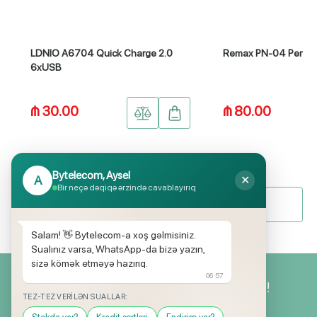
LDNIO A6704 Quick Charge 2.0
Remax PN-04 Penen
6xUSB
₼ 30.00
₼ 80.00
Bytelecom, Aysel
A
✕
Bir neçə dəqiqə ərzində cavablayırıq
Bütün məhsullar
Salam! 👋 Bytelecom-a xoş gəlmisiniz.
Sualınız varsa, WhatsApp-da bizə yazın,
sizə kömək etməyə hazırıq.
06:57
Yeniliklərimizdən ilk siz xəbərdar olun!
TEZ-TEZ VERILƏN SUALLAR: