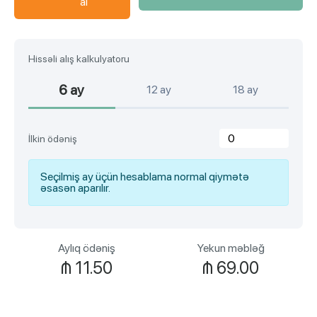
al
Hissəli alış kalkulyatoru
6 ay
12 ay
18 ay
İlkin ödəniş
Seçilmiş ay üçün hesablama normal qiymətə
əsasən aparılır.
Aylıq ödəniş
Yekun məbləğ
₼
11.50
₼
69.00