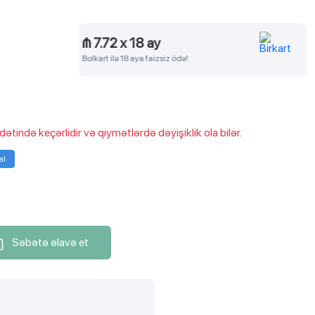
y
₼ 11.58
x
12 ay
zsiz ödə!
Birkart ilə 12 aya faizsiz ödə!
ində keçərlidir və qiymətlərdə dəyişiklik ola bilər.
al
Səbətə əlavə et