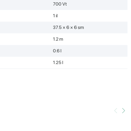
700 Vt
1 il
37.5 × 6 × 6 sm
1.2 m
0.6 l
1.25 l