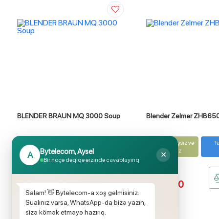
BLENDER BRAUN MQ 3000 Soup
Blender Zelmer ZHB65
İlkin ödənişsiz və
Taksitlə al
İlkin ödənişsiz və
Ta
Faizsiz
Bytelecom, Aysel
Faizsiz
A
✕
Bir neçə dəqiqə ərzində cavablayırıq
₼ 76.00
₼ 259.00
₼ 70.00
₼ 199.00
Salam! 👋 Bytelecom-a xoş gəlmisiniz.
Sualınız varsa, WhatsApp-da bizə yazın,
sizə kömək etməyə hazırıq.