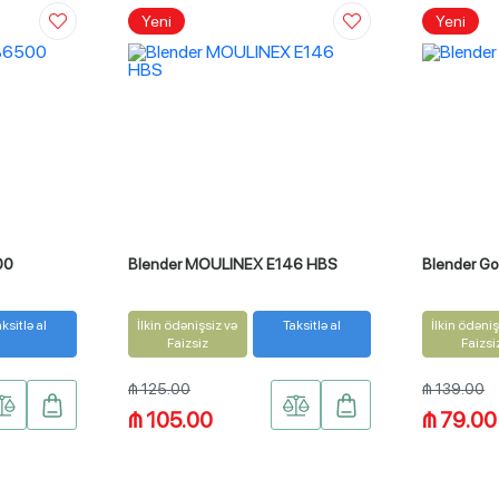
Yeni
Yeni
00
Blender MOULINEX E146 HBS
Blender G
ksitlə al
İlkin ödənişsiz və
Taksitlə al
İlkin ödəniş
Faizsiz
Faizsi
₼ 125.00
₼ 139.00
₼ 105.00
₼ 79.00