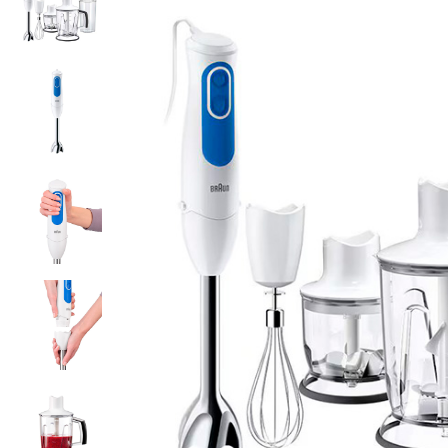
₼ 7.72
x
18 ay
Tam kart ilə 18 aya faizsiz ödə!