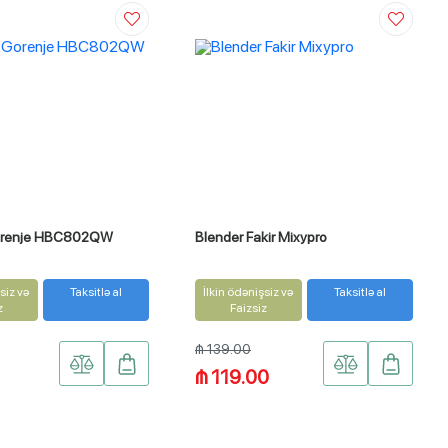
orenje HBC802QW
Blender Fakir Mixypro
siz və
Taksitlə al
İlkin ödənişsiz və
Taksitlə al
z
Faizsiz
₼ 139.00
₼ 119.00