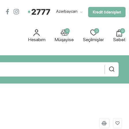
Azərbaycan
Kredit ödənişləri
0
0
0
Hesabım
Müqayisə
Seçilmişlər
Səbət