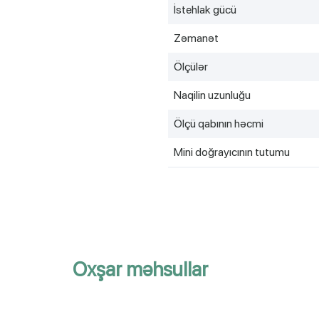
İstehlak gücü
Zәmanәt
Ölçülər
Naqilin uzunluğu
Ölçü qabının həcmi
Mini doğrayıcının tutumu
Oxşar məhsullar