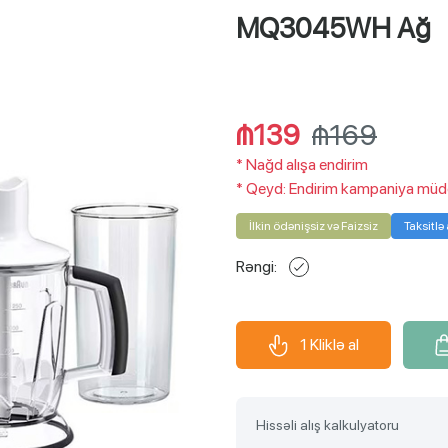
MQ3045WH Ağ
₼ 7.72
x
18 ay
₼ 7.72
x
18 a
Ucard ilə 18 aya faizsiz ödə!
Bolkart ilə 18 aya fai
₼139
₼169
*
Nağd alışa endirim
*
Qeyd: Endirim kampaniya müddət
İlkin ödənişsiz və Faizsiz
Taksitlə 
Rəngi:
1 Kliklə al
Hissəli alış kalkulyatoru