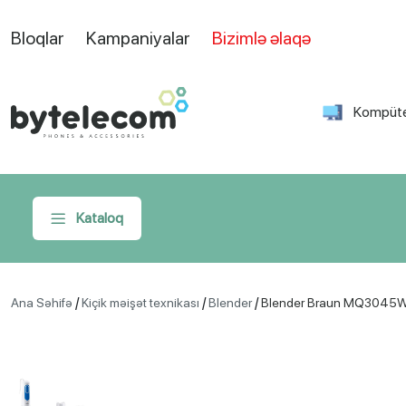
Bloqlar
Kampaniyalar
Bizimlə əlaqə
Kompüte
Kataloq
/
/
/
Ana Səhifə
Kiçik məişət texnikası
Blender
Blender Braun MQ3045