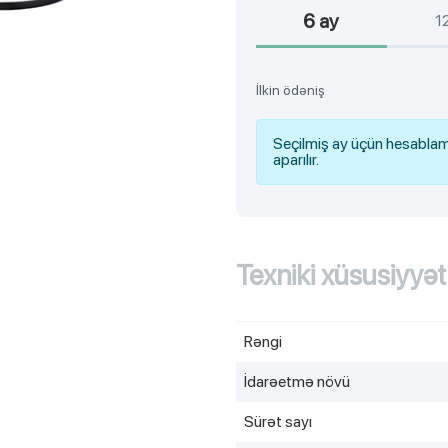
6 ay
1
İlkin ödəniş
Seçilmiş ay üçün hesablam
aparılır.
Texniki xüsusiyyət
Rəngi
İdarəetmə növü
Sürət sayı