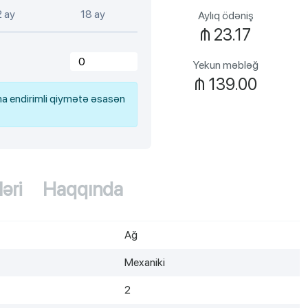
2 ay
18 ay
Aylıq ödəniş
₼
23.17
Yekun məbləğ
₼
139.00
a endirimli qiymətə əsasən
ləri
Haqqında
Ağ
Mexaniki
2