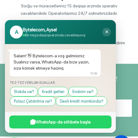
Sorğu və müraciətləriniz 15 dəqiqə ərzində operativ
cavablandırılır. Operatorlarımız 24/7 xidmətinizdədir.
Bytelecom, Aysel
A
✕
Endirimli məhsul seçimi
Bir neçə dəqiqə ərzində cavablayırıq
Mağazalarımızda mütəmadi olaraq, yüksək məbləğli endirim
və hədiyyə kampaniyaları keçirilir.
Salam! 👋 Bytelecom-a xoş gəlmisiniz.
Sualınız varsa, WhatsApp-da bizə yazın,
sizə kömək etməyə hazırıq.
15:39
Yeniliklərimizdən ilk siz xəbərdar olun!
TEZ-TEZ VERILƏN SUALLAR:
Stokda var?
Kredit şərtləri
Endirim var?
Pulsuz Çatdırılma var?
Daxili kredit mümkündür?
WhatsApp-da söhbətə başla