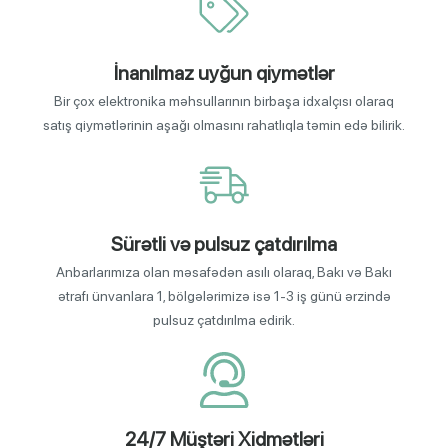
İnanılmaz uyğun qiymətlər
Bir çox elektronika məhsullarının birbaşa idxalçısı olaraq
satış qiymətlərinin aşağı olmasını rahatlıqla təmin edə bilirik.
Sürətli və pulsuz çatdırılma
Anbarlarımıza olan məsafədən asılı olaraq, Bakı və Bakı
ətrafı ünvanlara 1, bölgələrimizə isə 1-3 iş günü ərzində
pulsuz çatdırılma edirik.
24/7 Müştəri Xidmətləri