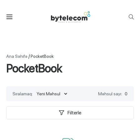
/
Ana Səhifə
PocketBook
PocketBook
Sıralamaq:
Məhsul sayı:
0
Filterle