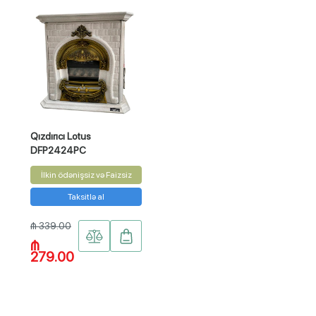
Qızdırıcı Lotus
DFP2424PC
İlkin ödənişsiz və Faizsiz
Taksitlə al
₼ 339.00
₼
279.00