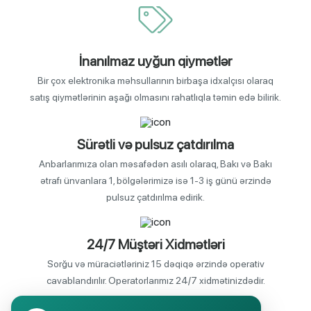
İnanılmaz uyğun qiymətlər
Bir çox elektronika məhsullarının birbaşa idxalçısı olaraq
satış qiymətlərinin aşağı olmasını rahatlıqla təmin edə bilirik.
Sürətli və pulsuz çatdırılma
Anbarlarımıza olan məsafədən asılı olaraq, Bakı və Bakı
ətrafı ünvanlara 1, bölgələrimizə isə 1-3 iş günü ərzində
pulsuz çatdırılma edirik.
24/7 Müştəri Xidmətləri
Sorğu və müraciətləriniz 15 dəqiqə ərzində operativ
cavablandırılır. Operatorlarımız 24/7 xidmətinizdədir.