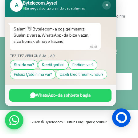
Bytelecom, Aysel
A
✕
Endirimli məhsul seçimi
Bir neçə dəqiqə ərzində cavablayırıq
Mağazalarımızda mütəmadi olaraq, yüksək məbləğli endirim
və hədiyyə kampaniyaları keçirilir.
Salam! 👋 Bytelecom-a xoş gəlmisiniz.
Sualınız varsa, WhatsApp-da bizə yazın,
sizə kömək etməyə hazırıq.
08:41
Yeniliklərimizdən ilk siz xəbərdar olun!
TEZ-TEZ VERILƏN SUALLAR:
Stokda var?
Kredit şərtləri
Endirim var?
Pulsuz Çatdırılma var?
Daxili kredit mümkündür?
WhatsApp-da söhbətə başla
2026 © ByTelecom - Bütün Hüquqlar qorunur