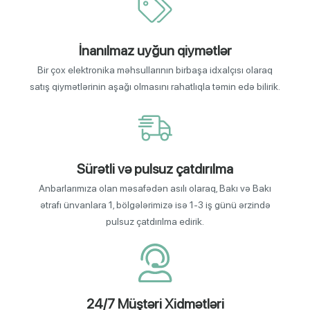
İnanılmaz uyğun qiymətlər
Bir çox elektronika məhsullarının birbaşa idxalçısı olaraq
satış qiymətlərinin aşağı olmasını rahatlıqla təmin edə bilirik.
Sürətli və pulsuz çatdırılma
Anbarlarımıza olan məsafədən asılı olaraq, Bakı və Bakı
ətrafı ünvanlara 1, bölgələrimizə isə 1-3 iş günü ərzində
pulsuz çatdırılma edirik.
24/7 Müştəri Xidmətləri