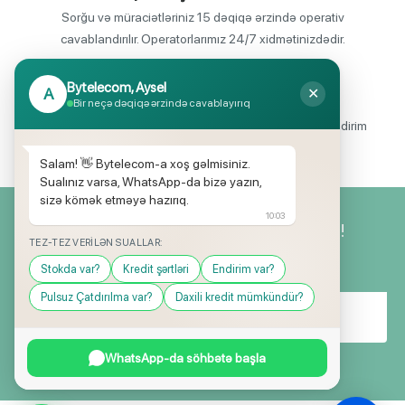
Sorğu və müraciətləriniz 15 dəqiqə ərzində operativ
cavablandırılır. Operatorlarımız 24/7 xidmətinizdədir.
Bytelecom, Aysel
A
✕
Endirimli məhsul seçimi
Bir neçə dəqiqə ərzində cavablayırıq
Mağazalarımızda mütəmadi olaraq, yüksək məbləğli endirim
və hədiyyə kampaniyaları keçirilir.
Salam! 👋 Bytelecom-a xoş gəlmisiniz.
Sualınız varsa, WhatsApp-da bizə yazın,
sizə kömək etməyə hazırıq.
10:03
Yeniliklərimizdən ilk siz xəbərdar olun!
TEZ-TEZ VERILƏN SUALLAR:
Stokda var?
Kredit şərtləri
Endirim var?
Pulsuz Çatdırılma var?
Daxili kredit mümkündür?
WhatsApp-da söhbətə başla