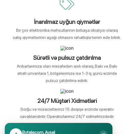
İnanılmaz uyğun qiymətlər
Bir çox elektronika məhsullarının birbaşa idxalçısı olaraq
satış qiymətlərinin aşağı olmasını rahatlıqla təmin edə bilirik.
Sürətli və pulsuz çatdırılma
Anbarlarımıza olan məsafədən asılı olaraq, Bakı və Bakı
ətrafı ünvanlara 1, bölgələrimizə isə 1-3 iş günü ərzində
pulsuz çatdırılma edirik.
24/7 Müştəri Xidmətləri
Sorğu və müraciətləriniz 15 dəqiqə ərzində operativ
cavablandırılır. Operatorlarımız 24/7 xidmətinizdədir.
Bytelecom, Aysel