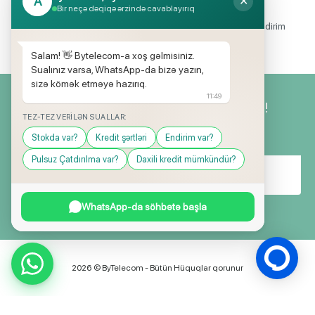
A
✕
Endirimli məhsul seçimi
Bir neçə dəqiqə ərzində cavablayırıq
Mağazalarımızda mütəmadi olaraq, yüksək məbləğli endirim
və hədiyyə kampaniyaları keçirilir.
Salam! 👋 Bytelecom-a xoş gəlmisiniz.
Sualınız varsa, WhatsApp-da bizə yazın,
sizə kömək etməyə hazırıq.
11:49
Yeniliklərimizdən ilk siz xəbərdar olun!
TEZ-TEZ VERILƏN SUALLAR:
Stokda var?
Kredit şərtləri
Endirim var?
Pulsuz Çatdırılma var?
Daxili kredit mümkündür?
WhatsApp-da söhbətə başla
2026 © ByTelecom - Bütün Hüquqlar qorunur