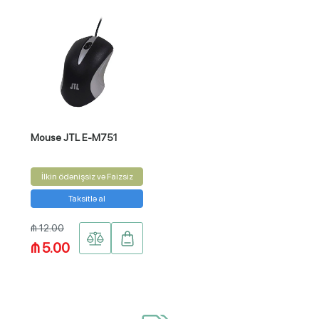
Mouse JTL E-M751
İlkin ödənişsiz və Faizsiz
Taksitlə al
₼ 12.00
₼ 5.00