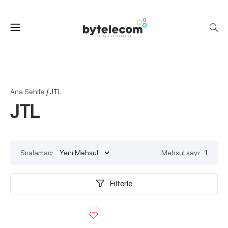
/
Ana Səhifə
JTL
JTL
Sıralamaq:
Məhsul sayı:
1
Filterle