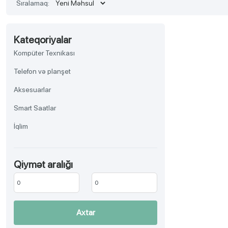
Sıralamaq:
Kateqoriyalar
Kompüter Texnikası
Telefon və planşet
Aksesuarlar
Smart Saatlar
İqlim
TV, Audio-video, Əyləncə
Qiymət aralığı
Aksesuar
Məişət texnikası
Gözəllik və sağlamlıq
Axtar
Ev əşyaları