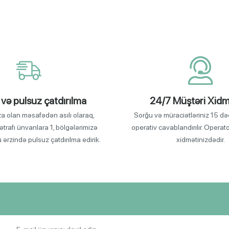
 və pulsuz çatdırılma
24/7 Müştəri Xidm
za olan məsafədən asılı olaraq,
Sorğu və müraciətləriniz 15 də
ətrafı ünvanlara 1, bölgələrimizə
operativ cavablandırılır. Operat
ü ərzində pulsuz çatdırılma edirik.
xidmətinizdədir.