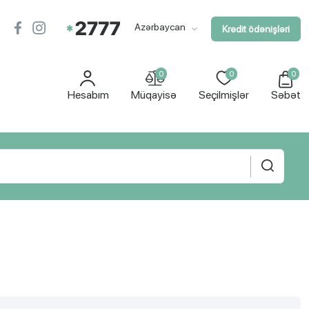
Azərbaycan
Kredit ödənişləri
0
0
0
Hesabım
Müqayisə
Seçilmişlər
Səbət