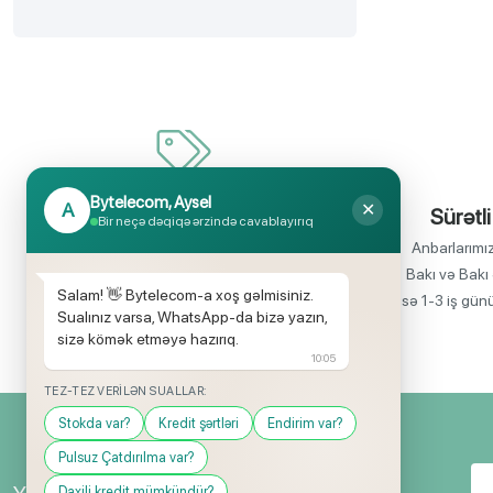
Bytelecom, Aysel
A
✕
İnanılmaz uyğun qiymətlər
Sürətli
Bir neçə dəqiqə ərzində cavablayırıq
Bir çox elektronika məhsullarının birbaşa
Anbarlarımı
idxalçısı olaraq satış qiymətlərinin aşağı
Bakı və Bakı 
Salam! 👋 Bytelecom-a xoş gəlmisiniz.
olmasını rahatlıqla təmin edə bilirik.
isə 1-3 iş gün
Sualınız varsa, WhatsApp-da bizə yazın,
sizə kömək etməyə hazırıq.
10:05
TEZ-TEZ VERILƏN SUALLAR:
Stokda var?
Kredit şərtləri
Endirim var?
Pulsuz Çatdırılma var?
Daxili kredit mümkündür?