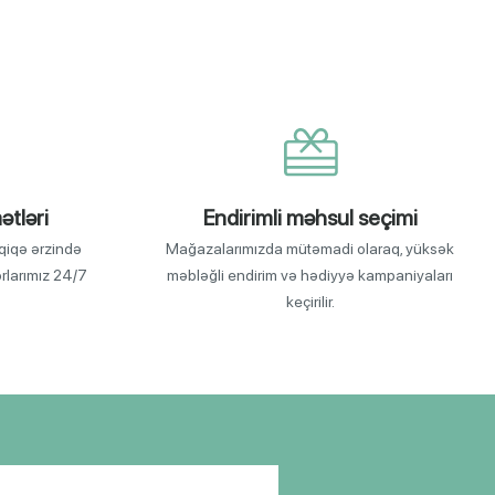
ətləri
Endirimli məhsul seçimi
qiqə ərzində
Mağazalarımızda mütəmadi olaraq, yüksək
orlarımız 24/7
məbləğli endirim və hədiyyə kampaniyaları
keçirilir.