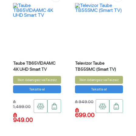
Taube TB65VİDAAMC
Televizor Taube
4K UHD Smart TV
TB55SMC (Smart TV)
İlkin ödənişsiz və Faizsiz
İlkin ödənişsiz və Faizsiz
Taksitlə al
Taksitlə al
₼
₼ 949.00
1,499.00
₼
₼
699.00
949.00