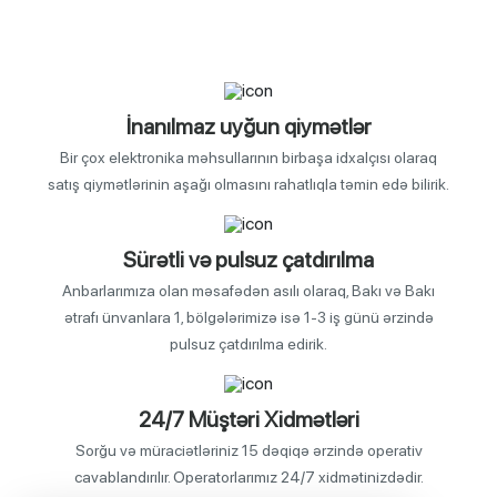
İnanılmaz uyğun qiymətlər
Bir çox elektronika məhsullarının birbaşa idxalçısı olaraq
satış qiymətlərinin aşağı olmasını rahatlıqla təmin edə bilirik.
Sürətli və pulsuz çatdırılma
Anbarlarımıza olan məsafədən asılı olaraq, Bakı və Bakı
ətrafı ünvanlara 1, bölgələrimizə isə 1-3 iş günü ərzində
pulsuz çatdırılma edirik.
24/7 Müştəri Xidmətləri
Sorğu və müraciətləriniz 15 dəqiqə ərzində operativ
cavablandırılır. Operatorlarımız 24/7 xidmətinizdədir.