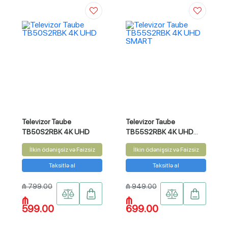
Televizor Taube
Televizor Taube
TB50S2RBK 4K UHD
TB55S2RBK 4K UHD
SMART
İlkin ödənişsiz və Faizsiz
İlkin ödənişsiz və Faizsiz
Taksitlə al
Taksitlə al
₼ 799.00
₼ 949.00
₼
₼
599.00
699.00