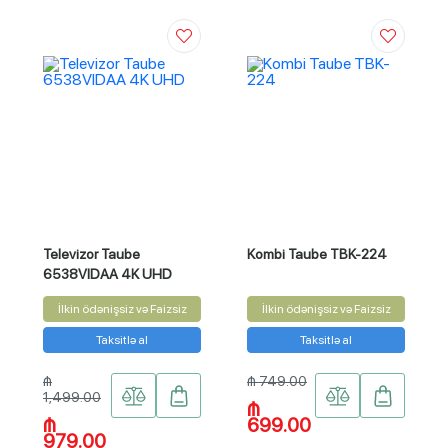
Televizor Taube
Kombi Taube TBK-224
6538VIDAA 4K UHD
İlkin ödənişsiz və Faizsiz
İlkin ödənişsiz və Faizsiz
Taksitlə al
Taksitlə al
₼
₼ 749.00
1,499.00
₼
₼
699.00
979.00