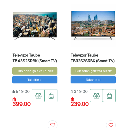
Televizor Taube
Televizor Taube
TB43S2SRBK (Smart TV)
TB32S2SRBK (Smart TV)
İlkin ödənişsiz və Faizsiz
İlkin ödənişsiz və Faizsiz
Taksitlə al
Taksitlə al
₼ 549.00
₼ 349.00
₼
₼
399.00
239.00