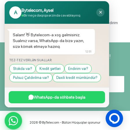
Bytelecom, Aysel
A
✕
Endirimli məhsul seçimi
Bir neçə dəqiqə ərzində cavablayırıq
Mağazalarımızda mütəmadi olaraq, yüksək məbləğli endirim
və hədiyyə kampaniyaları keçirilir.
Salam! 👋 Bytelecom-a xoş gəlmisiniz.
Sualınız varsa, WhatsApp-da bizə yazın,
sizə kömək etməyə hazırıq.
12:51
Yeniliklərimizdən ilk siz xəbərdar olun!
TEZ-TEZ VERILƏN SUALLAR:
Stokda var?
Kredit şərtləri
Endirim var?
Pulsuz Çatdırılma var?
Daxili kredit mümkündür?
WhatsApp-da söhbətə başla
2026 © ByTelecom - Bütün Hüquqlar qorunur