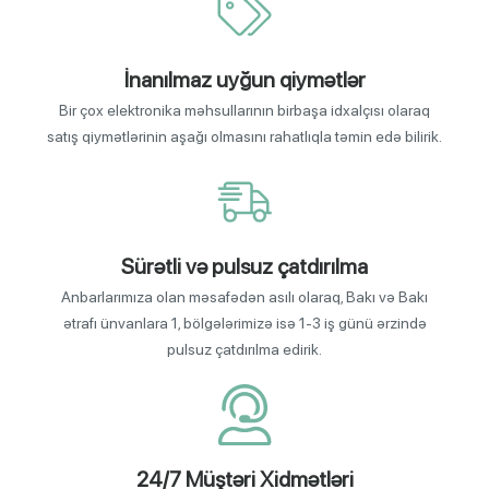
İnanılmaz uyğun qiymətlər
Bir çox elektronika məhsullarının birbaşa idxalçısı olaraq
satış qiymətlərinin aşağı olmasını rahatlıqla təmin edə bilirik.
Sürətli və pulsuz çatdırılma
Anbarlarımıza olan məsafədən asılı olaraq, Bakı və Bakı
ətrafı ünvanlara 1, bölgələrimizə isə 1-3 iş günü ərzində
pulsuz çatdırılma edirik.
24/7 Müştəri Xidmətləri