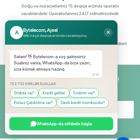
Sorğu və müraciətləriniz 15 dəqiqə ərzində operativ
cavablandırılır. Operatorlarımız 24/7 xidmətinizdədir.
Bytelecom, Aysel
A
✕
Endirimli məhsul seçimi
Bir neçə dəqiqə ərzində cavablayırıq
Mağazalarımızda mütəmadi olaraq, yüksək məbləğli endirim
və hədiyyə kampaniyaları keçirilir.
Salam! 👋 Bytelecom-a xoş gəlmisiniz.
Sualınız varsa, WhatsApp-da bizə yazın,
sizə kömək etməyə hazırıq.
21:18
Yeniliklərimizdən ilk siz xəbərdar olun!
TEZ-TEZ VERILƏN SUALLAR:
Stokda var?
Kredit şərtləri
Endirim var?
Pulsuz Çatdırılma var?
Daxili kredit mümkündür?
WhatsApp-da söhbətə başla