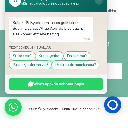
A
✕
Endirimli məhsul seçimi
Bir neçə dəqiqə ərzində cavablayırıq
Mağazalarımızda mütəmadi olaraq, yüksək məbləğli endirim
və hədiyyə kampaniyaları keçirilir.
Salam! 👋 Bytelecom-a xoş gəlmisiniz.
Sualınız varsa, WhatsApp-da bizə yazın,
sizə kömək etməyə hazırıq.
11:06
Yeniliklərimizdən ilk siz xəbərdar olun!
TEZ-TEZ VERILƏN SUALLAR:
Stokda var?
Kredit şərtləri
Endirim var?
Pulsuz Çatdırılma var?
Daxili kredit mümkündür?
WhatsApp-da söhbətə başla
2026 © ByTelecom - Bütün Hüquqlar qorunur