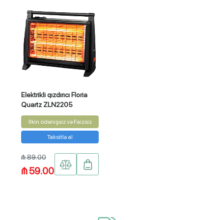
Elektrikli qızdırıcı Floria
Quartz ZLN2205
İlkin ödənişsiz və Faizsiz
Taksitlə al
₼ 89.00
₼ 59.00