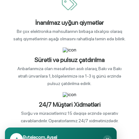
İnanılmaz uyğun qiymətlər
Bir çox elektronika məhsullarının birbaşa idxalçısı olaraq
satış qiymətlərinin aşağı olmasını rahatlıqla təmin edə bilirik.
Sürətli və pulsuz çatdırılma
Anbarlarımıza olan məsafədən asılı olaraq, Bakı və Bakı
ətrafı ünvanlara 1, bölgələrimizə isə 1-3 iş günü ərzində
pulsuz çatdırılma edirik.
24/7 Müştəri Xidmətləri
Sorğu və müraciətləriniz 15 dəqiqə ərzində operativ
cavablandırılır. Operatorlarımız 24/7 xidmətinizdədir.
Bytelecom, Aysel