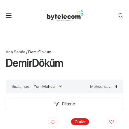
/
Ana Səhifə
DemirDöküm
DemirDöküm
Sıralamaq:
Məhsul sayı:
4
Filterle
Outlet