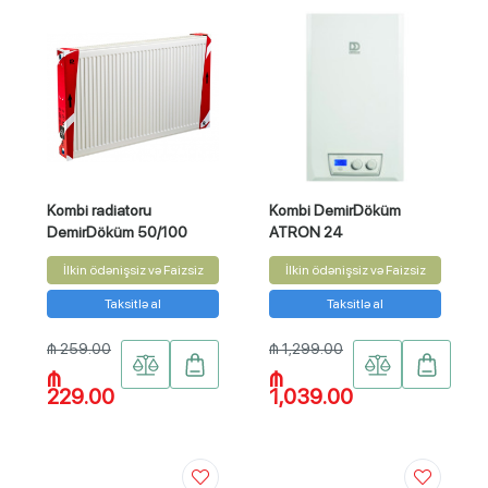
Kombi radiatoru
Kombi DemirDöküm
DemirDöküm 50/100
ATRON 24
İlkin ödənişsiz və Faizsiz
İlkin ödənişsiz və Faizsiz
Taksitlə al
Taksitlə al
₼ 259.00
₼ 1,299.00
₼
₼
229.00
1,039.00