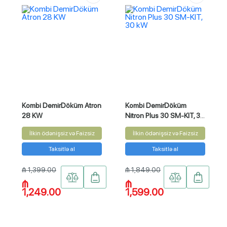
Kombi DemirDöküm Atron
Kombi DemirDöküm
28 KW
Nitron Plus 30 SM-KIT, 30
kW
İlkin ödənişsiz və Faizsiz
İlkin ödənişsiz və Faizsiz
Taksitlə al
Taksitlə al
₼ 1,399.00
₼ 1,849.00
₼
₼
1,249.00
1,599.00