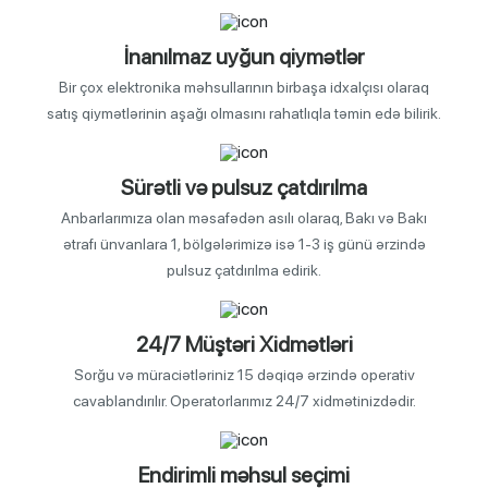
İnanılmaz uyğun qiymətlər
Bir çox elektronika məhsullarının birbaşa idxalçısı olaraq
satış qiymətlərinin aşağı olmasını rahatlıqla təmin edə bilirik.
Sürətli və pulsuz çatdırılma
Anbarlarımıza olan məsafədən asılı olaraq, Bakı və Bakı
ətrafı ünvanlara 1, bölgələrimizə isə 1-3 iş günü ərzində
pulsuz çatdırılma edirik.
24/7 Müştəri Xidmətləri
Sorğu və müraciətləriniz 15 dəqiqə ərzində operativ
cavablandırılır. Operatorlarımız 24/7 xidmətinizdədir.
Endirimli məhsul seçimi